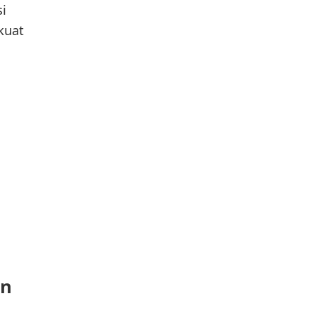
i
kuat
on