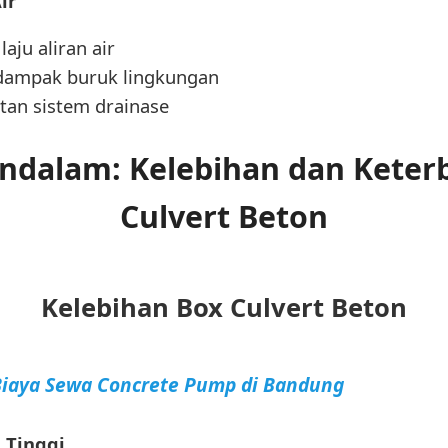
ir
aju aliran air
dampak buruk lingkungan
an sistem drainase
endalam: Kelebihan dan Keter
Culvert Beton
Kelebihan Box Culvert Beton
Biaya Sewa Concrete Pump di Bandung
 Tinggi