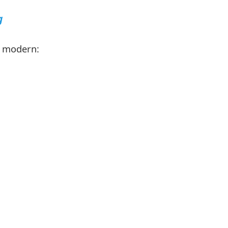
g
r modern: