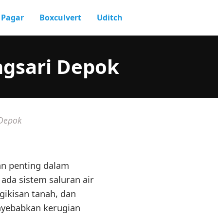
Pagar
Boxculvert
Uditch
ngsari Depok
 Depok
an penting dalam
 ada sistem saluran air
ngikisan tanah, dan
nyebabkan kerugian