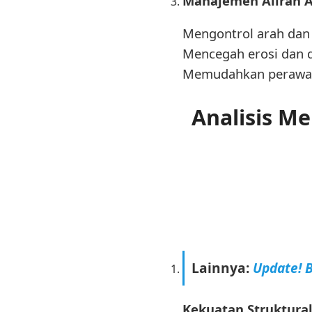
Manajemen Aliran A
Mengontrol arah dan l
Mencegah erosi dan 
Memudahkan perawat
Analisis M
Lainnya:
Update! 
Kekuatan Struktural