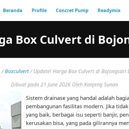
Beranda
Profile
Concret Pump
Readymix
ga Box Culvert di Bojo
e
/
Boxculvert
/
Update! Harga Box Culvert di Bojongsari
Dibuat pada 21 June 2026
Oleh Kanjeng Sunan
Sistem drainase yang handal adalah bagi
pembangunan fasilitas modern. Jika tidak
yang baik, berbagai isu seperti banjir, pe
kerusakan bisa, yang pada gilirannya me