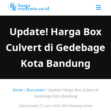
Update! Harga Box
Culvert di Gedebage
Kota Bandung
Home
/
Boxculvert
/
Update! Harga Box Culvert di
Gedebage Kota Bandung
Dibuat pada 21 June 2026
Oleh Kanjeng Sunan