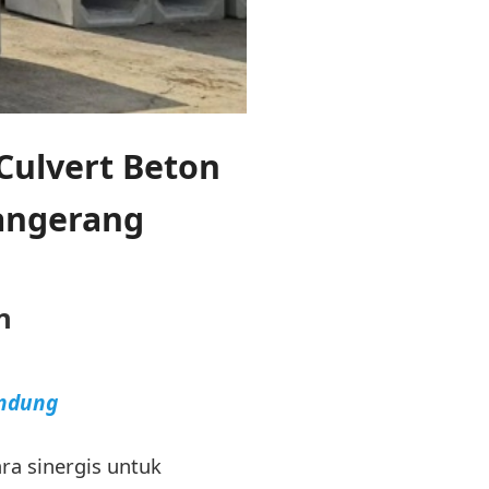
ulvert Beton
angerang
n
andung
ra sinergis untuk