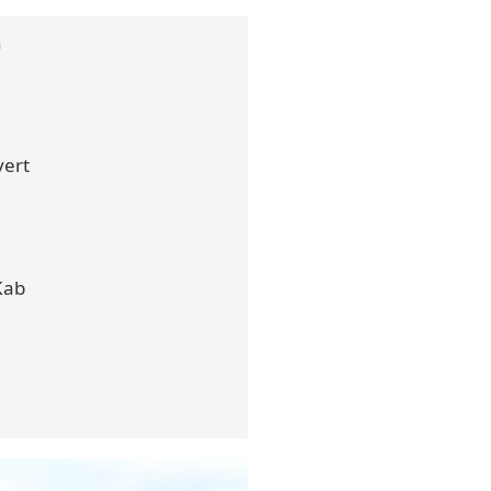
n
vert
Kab