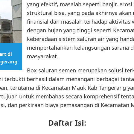
yang efektif, masalah seperti banjir, eros
struktural bisa, yang pada akhirnya aka
finansial dan masalah terhadap aktivitas
dengan hujan yang tinggi seperti Kecam
keberadaan sistem saluran air yang handa
mempertahankan kelangsungan sarana d
rt di
masyarakat.
ngerang
Box saluran semen merupakan solusi ter
 ini terbukti berhasil dalam menangani berbagai tan
ban, terutama di Kecamatan Mauk Kab Tangerang ya
 bertujuan untuk membahas secara komprehensif tent
si, dan perkiraan biaya pemasangan di Kecamatan 
Daftar Isi: