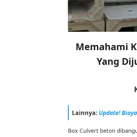
Memahami Ko
Yang Di
Lainnya:
Update! Biay
Box Culvert beton dibangu