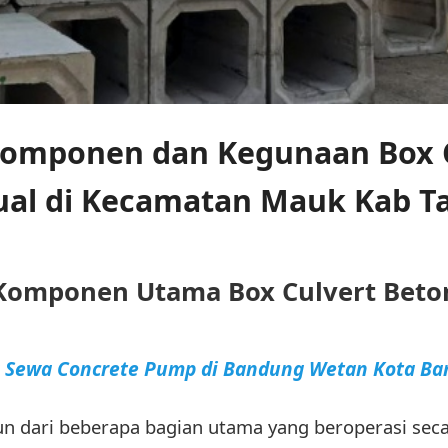
mponen dan Kegunaan Box C
jual di Kecamatan Mauk Kab T
Komponen Utama Box Culvert Beto
a Sewa Concrete Pump di Bandung Wetan Kota B
n dari beberapa bagian utama yang beroperasi seca