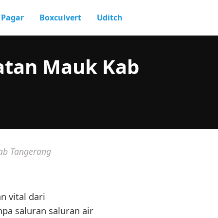
Pagar
Boxculvert
Uditch
matan Mauk Kab
Kab Tangerang
 vital dari
a saluran saluran air