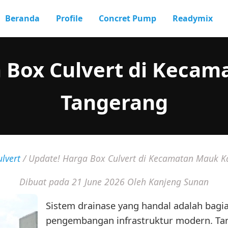
Beranda
Profile
Concret Pump
Readymix
 Box Culvert di Keca
Tangerang
lvert
/
Update! Harga Box Culvert di Kecamatan Mauk 
Dibuat pada 21 June 2026
Oleh Kanjeng Sunan
Sistem drainase yang handal adalah bagian
pengembangan infrastruktur modern. Tanp