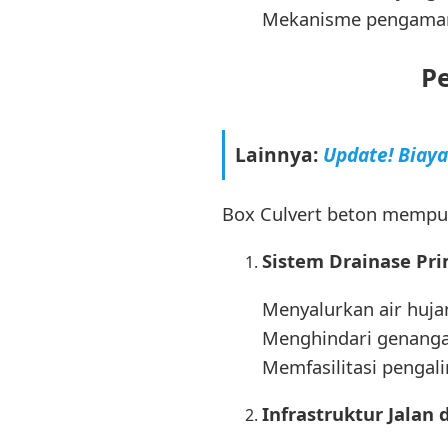
Mekanisme pengaman 
P
Lainnya:
Update! Biay
Box Culvert beton mempu
Sistem Drainase Pr
Menyalurkan air huj
Menghindari genangan
Memfasilitasi pengali
Infrastruktur Jalan