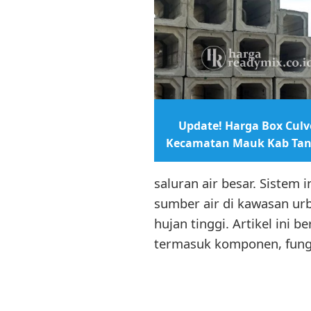
Update! Harga Box Culve
Kecamatan Mauk Kab Ta
saluran air besar. Sistem
sumber air di kawasan ur
hujan tinggi. Artikel ini
termasuk komponen, fung