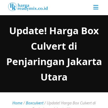
Update! Harga Box
Culvert di
Penjaringan Jakarta
Utara
Home
/
Boxculvert
/
Update! Harga Box Culvert di