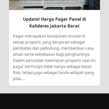
Update! Harga Pagar Panel di
Kalideres Jakarta Barat
Pagar merupakan komponen krusial di
setiap properti, yang berperan sebagai
pembatas dan pelindung, memberikan rasa
aman serta kebebasan bagi penghuninya.
Dalam persoalan keamanan properti saat ini,
pagar berfungsi tidak hanya sebagai batas
fisik, tetapi juga sebagai tanda wilayah yang
jelas,...