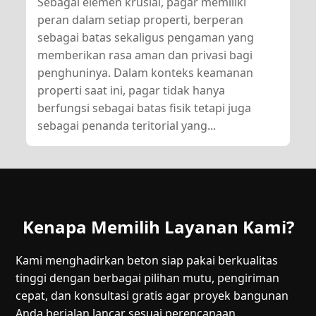
Sebagai elemen krusial, pagar memiliki
peran dalam setiap properti, berperan
sebagai batas sekaligus pengaman yang
memberikan rasa aman dan privasi bagi
penghuninya. Dalam konteks keamanan
properti saat ini, pagar tidak hanya
berfungsi sebagai batas fisik tetapi juga
sebagai penanda teritorial yang...
Kenapa Memilih Layanan Kami?
Kami menghadirkan beton siap pakai berkualitas
tinggi dengan berbagai pilihan mutu, pengiriman
cepat, dan konsultasi gratis agar proyek bangunan
Anda berjalan lancar sesuai perencanaan.