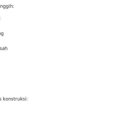
anggih:
t
ng
 sah
 konstruksi: