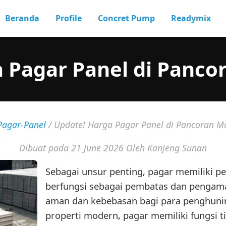
Beranda
Profile
Concret Pump
Readymix
 Pagar Panel di Panc
Pagar-Panel
/
Update! Harga Pagar Panel di Pancoran M
Dibuat pada 21 June 2026
Oleh Kanjeng Sunan
Sebagai unsur penting, pagar memiliki pe
berfungsi sebagai pembatas dan penga
aman dan kebebasan bagi para penghuni
properti modern, pagar memiliki fungsi t