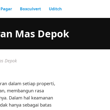
Pagar
Boxculvert
Uditch
oran Mas Depok
as Depok
ran dalam setiap properti,
man, membangun rasa
nya. Dalam hal keamanan
idak hanya sebagai batas