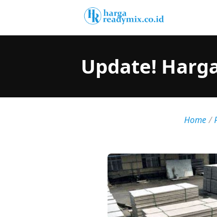
Update! Harga
Home
/