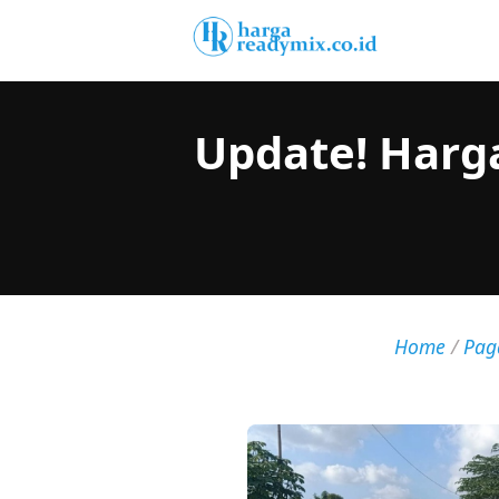
Update! Harg
Home
/
Pag