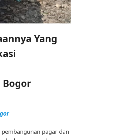
aannya Yang
kasi
i Bogor
gor
lam pembangunan pagar dan