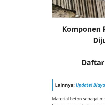
Komponen P
Dij
Daftar
Lainnya:
Update! Biay
Material beton sebagai m