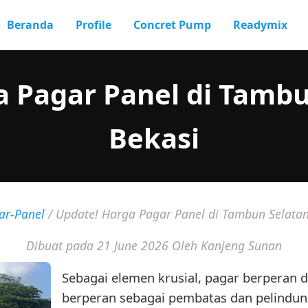
Beranda
Profile
Concret Pump
Readymix
a Pagar Panel di Tambu
Bekasi
ar-Panel
/
Update! Harga Pagar Panel di Tambun Selata
Dibuat pada 21 June 2026
Oleh Kanjeng Sunan
Sebagai elemen krusial, pagar berperan d
berperan sebagai pembatas dan pelindun