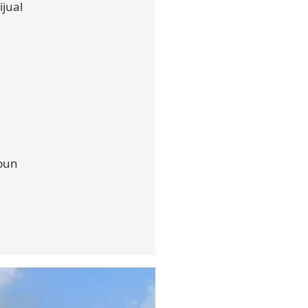
jual
mbun