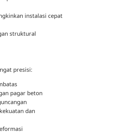
kinkan instalasi cepat
an struktural
gat presisi:
embatas
ngan pagar beton
 guncangan
 kekuatan dan
deformasi