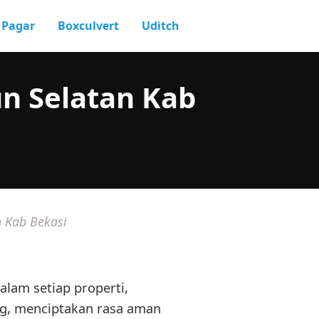
Pagar
Boxculvert
Uditch
n Selatan Kab
n Kab Bekasi
alam setiap properti,
g, menciptakan rasa aman