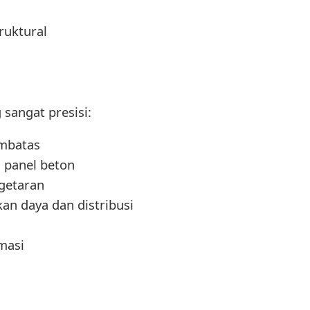
ruktural
sangat presisi:
embatas
 panel beton
getaran
n daya dan distribusi
masi