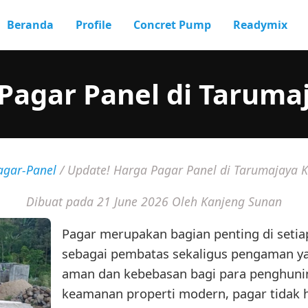
Beranda
Profile
Concret Pump
Readymix
Pagar Panel di Taruma
agar-Panel
/
Update! Harga Pagar Panel di Tarumajaya 
Dibuat pada 21 June 2026
Oleh Kanjeng Sunan
Pagar merupakan bagian penting di setia
sebagai pembatas sekaligus pengaman y
aman dan kebebasan bagi para penghuni
keamanan properti modern, pagar tidak 