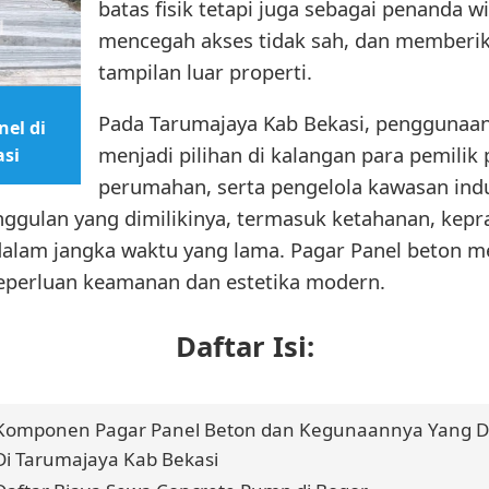
batas fisik tetapi juga sebagai penanda wi
mencegah akses tidak sah, dan memberika
tampilan luar properti.
Pada Tarumajaya Kab Bekasi, penggunaan
el di
menjadi pilihan di kalangan para pemili
asi
perumahan, serta pengelola kawasan indu
unggulan yang dimilikinya, termasuk ketahanan, kep
 dalam jangka waktu yang lama. Pagar Panel beton m
eperluan keamanan dan estetika modern.
Daftar Isi:
Komponen Pagar Panel Beton dan Kegunaannya Yang Di
Di Tarumajaya Kab Bekasi