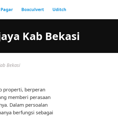
Pagar
Boxculvert
Uditch
jaya Kab Bekasi
Kab Bekasi
p properti, berperan
ang memberi perasaan
nya. Dalam persoalan
hanya berfungsi sebagai