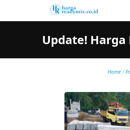
Update! Harga 
Home
/
P