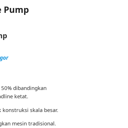
e Pump
mp
gor
 50% dibandingkan
line ketat.
 konstruksi skala besar.
gkan mesin tradisional.