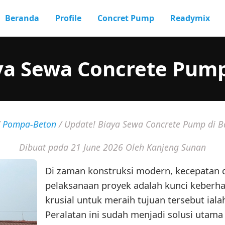
Beranda
Profile
Concret Pump
Readymix
ya Sewa Concrete Pum
/
Pompa-Beton
/
Update! Biaya Sewa Concrete Pump di 
Dibuat pada 21 June 2026
Oleh Kanjeng Sunan
Di zaman konstruksi modern, kecepatan 
pelaksanaan proyek adalah kunci keberhas
krusial untuk meraih tujuan tersebut ial
Peralatan ini sudah menjadi solusi utam