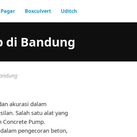
Pagar
Boxculvert
Uditch
p di Bandung
Bandung
dan akurasi dalam
ilan. Salah satu alat yang
ah Concrete Pump.
a dalam pengecoran beton,