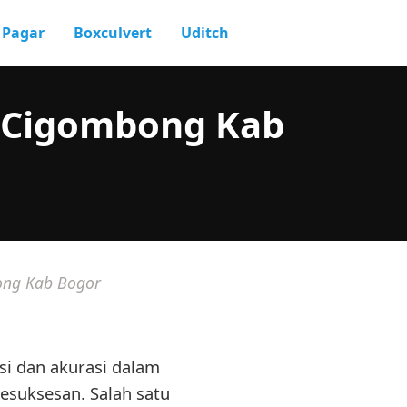
Pagar
Boxculvert
Uditch
i Cigombong Kab
ong Kab Bogor
nsi dan akurasi dalam
esuksesan. Salah satu