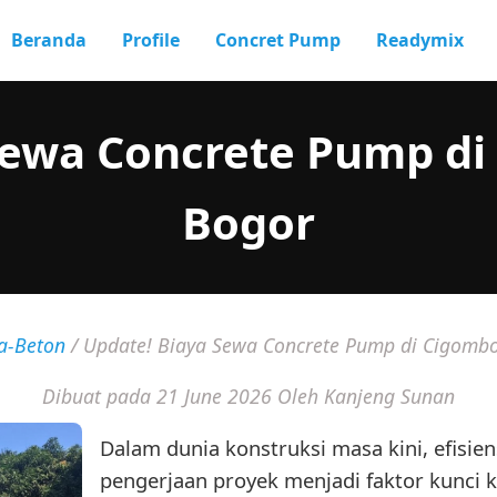
Beranda
Profile
Concret Pump
Readymix
Sewa Concrete Pump d
Bogor
a-Beton
/
Update! Biaya Sewa Concrete Pump di Cigomb
Dibuat pada 21 June 2026
Oleh Kanjeng Sunan
Dalam dunia konstruksi masa kini, efisie
pengerjaan proyek menjadi faktor kunci k