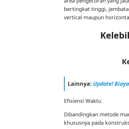
area pengecoran yang jauh
bertingkat tinggi, jemba
vertical maupun horizonta
Keleb
K
Lainnya:
Update! Biay
Efisiensi Waktu
Dibandingkan metode man
khususnya pada konstruks