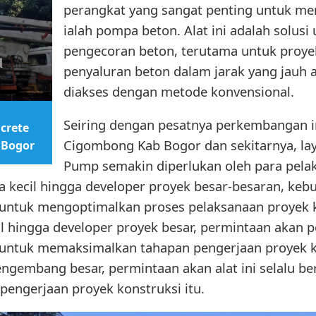
perangkat yang sangat penting untuk men
ialah pompa beton. Alat ini adalah solus
pengecoran beton, terutama untuk pro
penyaluran beton dalam jarak yang jauh a
diakses dengan metode konvensional.
Seiring dengan pesatnya perkembangan in
crete
Cigombong Kab Bogor dan sekitarnya, la
 Bogor
Pump semakin diperlukan oleh para pelaku
a kecil hingga developer proyek besar-besaran, kebu
untuk mengoptimalkan proses pelaksanaan proyek k
l hingga developer proyek besar, permintaan akan pe
untuk memaksimalkan tahapan pengerjaan proyek ko
engembang besar, permintaan akan alat ini selalu b
engerjaan proyek konstruksi itu.