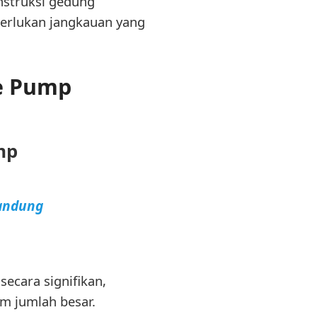
onstruksi gedung
merlukan jangkauan yang
e Pump
mp
Bandung
cara signifikan,
m jumlah besar.