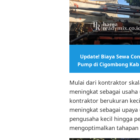
Update! Biaya Sewa Con
Pump di Cigombong Kab
Mulai dari kontraktor skal
meningkat sebagai usaha 
kontraktor berukuran keci
meningkat sebagai upaya 
pengusaha kecil hingga p
mengoptimalkan tahapan p