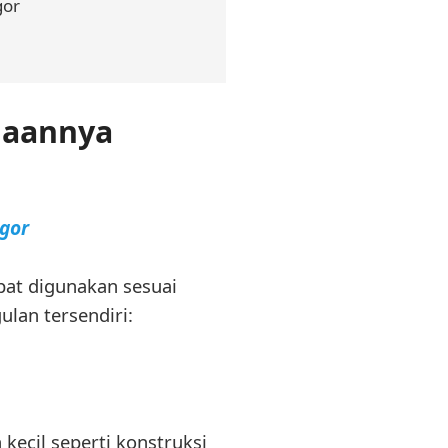
gor
naannya
gor
pat digunakan sesuai
lan tersendiri:
kecil seperti konstruksi