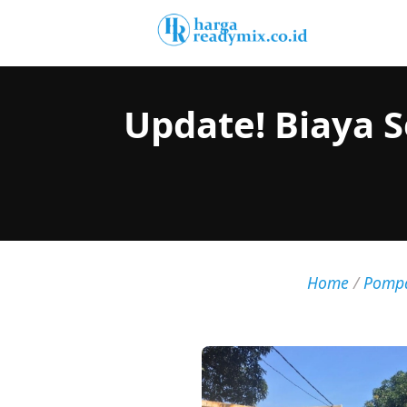
Update! Biaya 
Home
/
Pomp