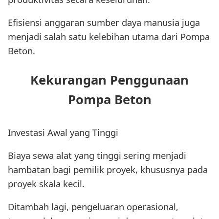
Efisiensi anggaran sumber daya manusia juga
menjadi salah satu kelebihan utama dari Pompa
Beton.
Kekurangan Penggunaan
Pompa Beton
Investasi Awal yang Tinggi
Biaya sewa alat yang tinggi sering menjadi
hambatan bagi pemilik proyek, khususnya pada
proyek skala kecil.
Ditambah lagi, pengeluaran operasional,