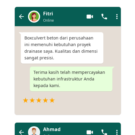
Fitri
Online
Boxculvert beton dari perusahaan
ini memenuhi kebutuhan proyek
drainase saya. Kualitas dan dimensi
sangat presisi.
Terima kasih telah mempercayakan
kebutuhan infrastruktur Anda
kepada kami.
★★★★★
Ahmad