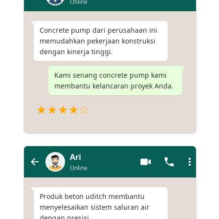
Online
Concrete pump dari perusahaan ini
memudahkan pekerjaan konstruksi
dengan kinerja tinggi.
Kami senang concrete pump kami
membantu kelancaran proyek Anda.
★★★★☆
Ari
Online
Produk beton uditch membantu
menyelesaikan sistem saluran air
dengan presisi.