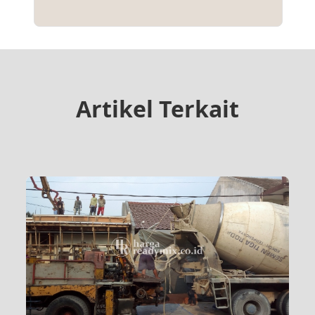
Artikel Terkait