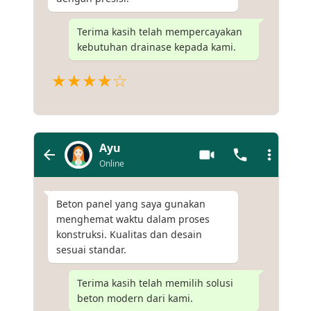
Terima kasih telah mempercayakan
kebutuhan drainase kepada kami.
★★★★☆
Ayu
Online
Beton panel yang saya gunakan
menghemat waktu dalam proses
konstruksi. Kualitas dan desain
sesuai standar.
Terima kasih telah memilih solusi
beton modern dari kami.