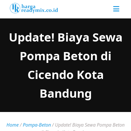
Update! Biaya Sewa
Pompa Beton di
Cicendo Kota
Bandung
Home
/
Pompa-Beton
/
Update! Biaya Sewa Pompa Beton