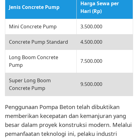
Harga Sewa per
Jenis Concrete Pump
Hari (Rp)
Mini Concrete Pump
3.500.000
Concrete Pump Standard
4.500.000
Long Boom Concrete
7.500.000
Pump
Super Long Boom
9.500.000
Concrete Pump
Penggunaan Pompa Beton telah dibuktikan
memberikan kecepatan dan kemanjuran yang
besar dalam proyek konstruksi modern. Melalui
pemanfaatan teknologi ini, pelaku industri