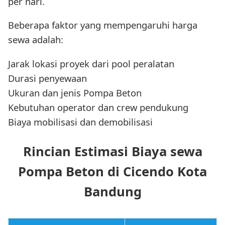
per hari.
Beberapa faktor yang mempengaruhi harga
sewa adalah:
Jarak lokasi proyek dari pool peralatan
Durasi penyewaan
Ukuran dan jenis Pompa Beton
Kebutuhan operator dan crew pendukung
Biaya mobilisasi dan demobilisasi
Rincian Estimasi Biaya sewa
Pompa Beton di Cicendo Kota
Bandung