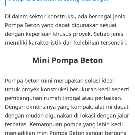
Di dalam sektor konstruksi, ada berbagai jenis
Pompa Beton yang dapat digunakan sesuai
dengan keperluan khusus proyek. Setiap jenis
memiliki karakteristik dan kelebihan tersendiri:
Mini Pompa Beton
Pompa beton mini merupakan solusi ideal
untuk proyek konstruksi berukuran kecil seperti
pembangunan rumah tinggal atau perbaikan.
Dengan dimensinya yang kompak, alat ini dapat
dengan mudah digunakan di lokasi dengan jalur
terbatas. Kemampuan pompa yang lebih kecil
menjadikan mini Pompa Beton sangat berguna