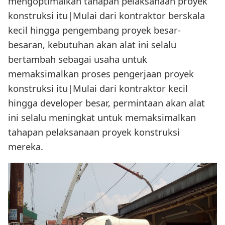
mengoptimalkan tahapan pelaksanaan proyek
konstruksi itu|Mulai dari kontraktor berskala
kecil hingga pengembang proyek besar-
besaran, kebutuhan akan alat ini selalu
bertambah sebagai usaha untuk
memaksimalkan proses pengerjaan proyek
konstruksi itu|Mulai dari kontraktor kecil
hingga developer besar, permintaan akan alat
ini selalu meningkat untuk memaksimalkan
tahapan pelaksanaan proyek konstruksi
mereka.