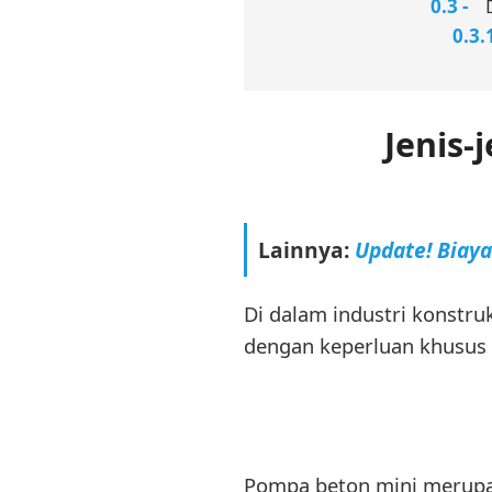
Jenis
Lainnya:
Update! Biay
Di dalam industri konstru
dengan keperluan khusus p
Pompa beton mini merupak