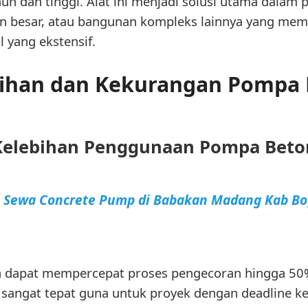
uh dan tinggi. Alat ini menjadi solusi utama dala
tan besar, atau bangunan kompleks lainnya yang m
 yang ekstensif.
bihan dan Kekurangan Pompa 
Kelebihan Penggunaan Pompa Beto
a Sewa Concrete Pump di Babakan Madang Kab Bo
dapat mempercepat proses pengecoran hingga 50
sangat tepat guna untuk proyek dengan deadline ke