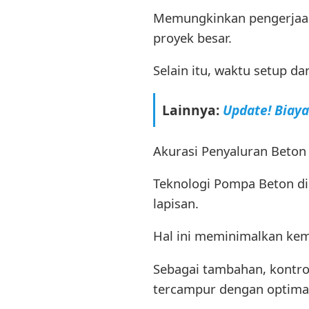
Memungkinkan pengerjaan 
proyek besar.
Selain itu, waktu setup da
Lainnya:
Update! Biay
Akurasi Penyaluran Beton
Teknologi Pompa Beton di
lapisan.
Hal ini meminimalkan kemu
Sebagai tambahan, kontro
tercampur dengan optimal