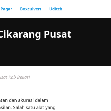
Pagar
Boxculvert
Uditch
Cikarang Pusat
usat Kab Bekasi
atan dan akurasi dalam
ilan. Salah satu alat yang