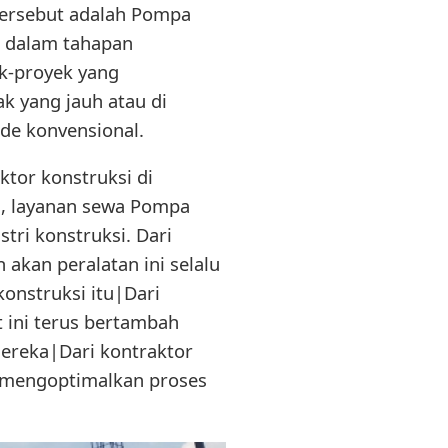
tersebut adalah Pompa
ma dalam tahapan
k-proyek yang
k yang jauh atau di
de konvensional.
tor konstruksi di
a, layanan sewa Pompa
stri konstruksi. Dari
akan peralatan ini selalu
onstruksi itu|Dari
t ini terus bertambah
ereka|Dari kontraktor
uk mengoptimalkan proses