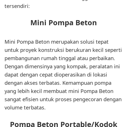
tersendiri:
Mini Pompa Beton
Mini Pompa Beton merupakan solusi tepat
untuk proyek konstruksi berukuran kecil seperti
pembangunan rumah tinggal atau perbaikan.
Dengan dimensinya yang kompak, peralatan ini
dapat dengan cepat dioperasikan di lokasi
dengan akses terbatas. Kemampuan pompa
yang lebih kecil membuat mini Pompa Beton
sangat efisien untuk proses pengecoran dengan
volume terbatas.
Pompa Beton Portable/Kodok