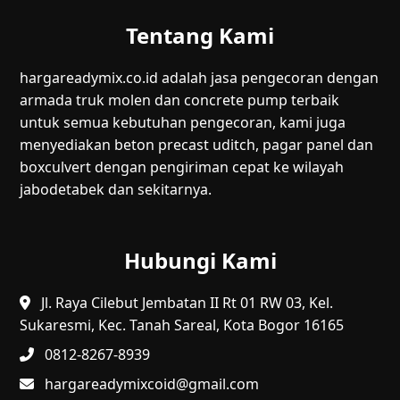
Tentang Kami
hargareadymix.co.id adalah jasa pengecoran dengan
armada truk molen dan concrete pump terbaik
untuk semua kebutuhan pengecoran, kami juga
menyediakan beton precast uditch, pagar panel dan
boxculvert dengan pengiriman cepat ke wilayah
jabodetabek dan sekitarnya.
Hubungi Kami
Jl. Raya Cilebut Jembatan II Rt 01 RW 03, Kel.
Sukaresmi, Kec. Tanah Sareal, Kota Bogor 16165
0812-8267-8939
hargareadymixcoid@gmail.com