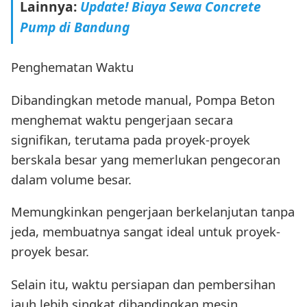
Lainnya:
Update! Biaya Sewa Concrete
Pump di Bandung
Penghematan Waktu
Dibandingkan metode manual, Pompa Beton
menghemat waktu pengerjaan secara
signifikan, terutama pada proyek-proyek
berskala besar yang memerlukan pengecoran
dalam volume besar.
Memungkinkan pengerjaan berkelanjutan tanpa
jeda, membuatnya sangat ideal untuk proyek-
proyek besar.
Selain itu, waktu persiapan dan pembersihan
jauh lebih singkat dibandingkan mesin