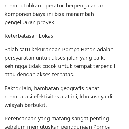
membutuhkan operator berpengalaman,
komponen biaya ini bisa menambah
pengeluaran proyek.
Keterbatasan Lokasi
Salah satu kekurangan Pompa Beton adalah
persyaratan untuk akses jalan yang baik,
sehingga tidak cocok untuk tempat terpencil
atau dengan akses terbatas.
Faktor lain, hambatan geografis dapat
membatasi efektivitas alat ini, khususnya di
wilayah berbukit.
Perencanaan yang matang sangat penting
sebelum memutuskan penggunaan Pompa