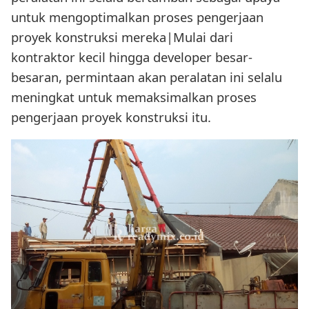
untuk mengoptimalkan proses pengerjaan
proyek konstruksi mereka|Mulai dari
kontraktor kecil hingga developer besar-
besaran, permintaan akan peralatan ini selalu
meningkat untuk memaksimalkan proses
pengerjaan proyek konstruksi itu.