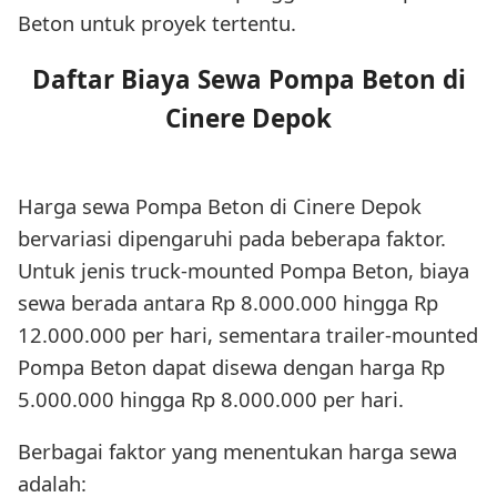
Beton untuk proyek tertentu.
Daftar Biaya Sewa Pompa Beton di
Cinere Depok
Harga sewa Pompa Beton di Cinere Depok
bervariasi dipengaruhi pada beberapa faktor.
Untuk jenis truck-mounted Pompa Beton, biaya
sewa berada antara Rp 8.000.000 hingga Rp
12.000.000 per hari, sementara trailer-mounted
Pompa Beton dapat disewa dengan harga Rp
5.000.000 hingga Rp 8.000.000 per hari.
Berbagai faktor yang menentukan harga sewa
adalah: