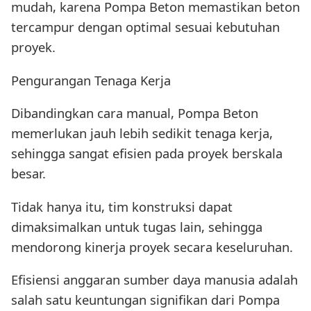
mudah, karena Pompa Beton memastikan beton
tercampur dengan optimal sesuai kebutuhan
proyek.
Pengurangan Tenaga Kerja
Dibandingkan cara manual, Pompa Beton
memerlukan jauh lebih sedikit tenaga kerja,
sehingga sangat efisien pada proyek berskala
besar.
Tidak hanya itu, tim konstruksi dapat
dimaksimalkan untuk tugas lain, sehingga
mendorong kinerja proyek secara keseluruhan.
Efisiensi anggaran sumber daya manusia adalah
salah satu keuntungan signifikan dari Pompa