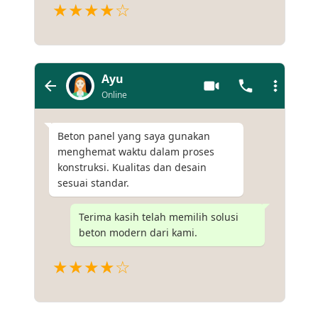
★★★★☆
Ayu
Online
Beton panel yang saya gunakan
menghemat waktu dalam proses
konstruksi. Kualitas dan desain
sesuai standar.
Terima kasih telah memilih solusi
beton modern dari kami.
★★★★☆