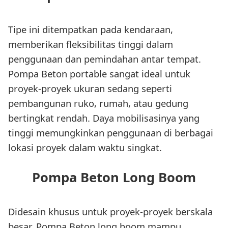
Tipe ini ditempatkan pada kendaraan,
memberikan fleksibilitas tinggi dalam
penggunaan dan pemindahan antar tempat.
Pompa Beton portable sangat ideal untuk
proyek-proyek ukuran sedang seperti
pembangunan ruko, rumah, atau gedung
bertingkat rendah. Daya mobilisasinya yang
tinggi memungkinkan penggunaan di berbagai
lokasi proyek dalam waktu singkat.
Pompa Beton Long Boom
Didesain khusus untuk proyek-proyek berskala
besar, Pompa Beton long boom mampu