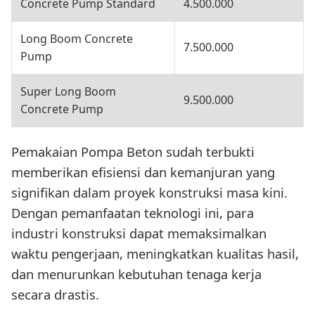
Concrete Pump Standard
4.500.000
Long Boom Concrete
7.500.000
Pump
Super Long Boom
9.500.000
Concrete Pump
Pemakaian Pompa Beton sudah terbukti
memberikan efisiensi dan kemanjuran yang
signifikan dalam proyek konstruksi masa kini.
Dengan pemanfaatan teknologi ini, para
industri konstruksi dapat memaksimalkan
waktu pengerjaan, meningkatkan kualitas hasil,
dan menurunkan kebutuhan tenaga kerja
secara drastis.