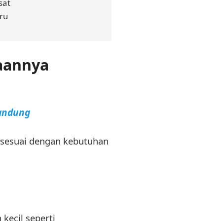
sat
aru
aannya
Bandung
h sesuai dengan kebutuhan
kecil seperti