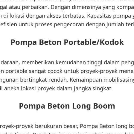
l atau perbaikan. Dengan dimensinya yang kompak,
 di lokasi dengan akses terbatas. Kapasitas pompa 
efisien untuk proses pengecoran dengan jumlah ter
Pompa Beton Portable/Kodok
kendaraan, memberikan kemudahan tinggi dalam pe
n portable sangat cocok untuk proyek-proyek menen
ngunan bertingkat rendah. Kemampuan mobilisasiny
i aneka lokasi proyek dalam jangka singkat.
Pompa Beton Long Boom
proyek-proyek berukuran besar, Pompa Beton lon