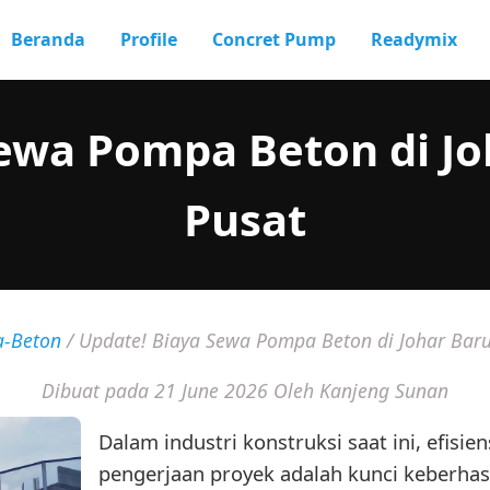
Beranda
Profile
Concret Pump
Readymix
ewa Pompa Beton di Jo
Pusat
-Beton
/
Update! Biaya Sewa Pompa Beton di Johar Baru
Dibuat pada 21 June 2026
Oleh Kanjeng Sunan
Dalam industri konstruksi saat ini, efisie
pengerjaan proyek adalah kunci keberhasi