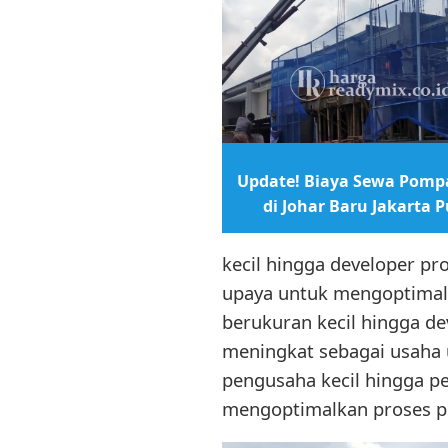
Update! Biaya Sewa Pomp
di Johar Baru Jakarta 
kecil hingga developer pr
upaya untuk mengoptimalk
berukuran kecil hingga de
meningkat sebagai usaha 
pengusaha kecil hingga p
mengoptimalkan proses p