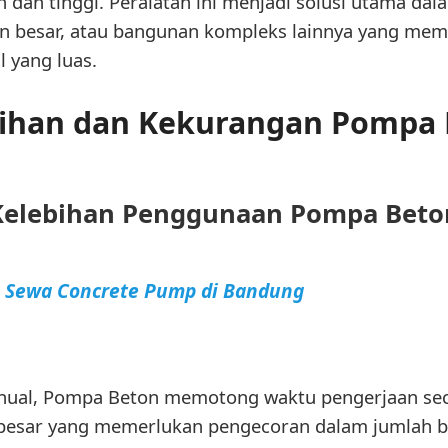
h dan tinggi. Peralatan ini menjadi solusi utama 
tan besar, atau bangunan kompleks lainnya yang m
l yang luas.
bihan dan Kekurangan Pompa 
Kelebihan Penggunaan Pompa Beto
a Sewa Concrete Pump di Bandung
ual, Pompa Beton memotong waktu pengerjaan seca
 besar yang memerlukan pengecoran dalam jumlah b