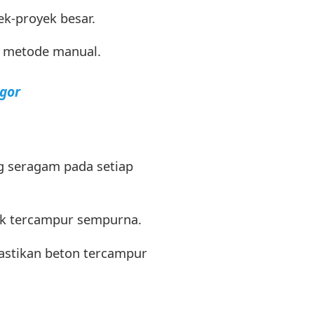
ek-proyek besar.
n metode manual.
gor
g seragam pada setiap
ak tercampur sempurna.
mastikan beton tercampur