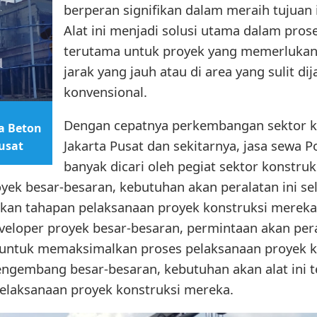
berperan signifikan dalam meraih tujuan
Alat ini menjadi solusi utama dalam pros
terutama untuk proyek yang memerlukan 
jarak yang jauh atau di area yang sulit d
konvensional.
Dengan cepatnya perkembangan sektor ko
a Beton
Jakarta Pusat dan sekitarnya, jasa sewa
Pusat
banyak dicari oleh pegiat sektor konstruk
oyek besar-besaran, kebutuhan akan peralatan ini s
an tahapan pelaksanaan proyek konstruksi mereka|
veloper proyek besar-besaran, permintaan akan peral
untuk memaksimalkan proses pelaksanaan proyek ko
engembang besar-besaran, kebutuhan akan alat ini 
elaksanaan proyek konstruksi mereka.