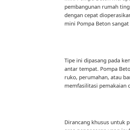
pembangunan rumah tingga
dengan cepat dioperasikan
mini Pompa Beton sangat 
Tipe ini dipasang pada 
antar tempat. Pompa Beto
ruko, perumahan, atau ba
memfasilitasi pemakaian d
Dirancang khusus untuk 