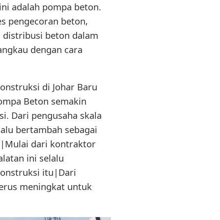
 ini adalah pompa beton.
es pengecoran beton,
distribusi beton dalam
ijangkau dengan cara
nstruksi di Johar Baru
 Pompa Beton semakin
si. Dari pengusaha skala
elalu bertambah sebagai
Mulai dari kontraktor
atan ini selalu
nstruksi itu|Dari
terus meningkat untuk