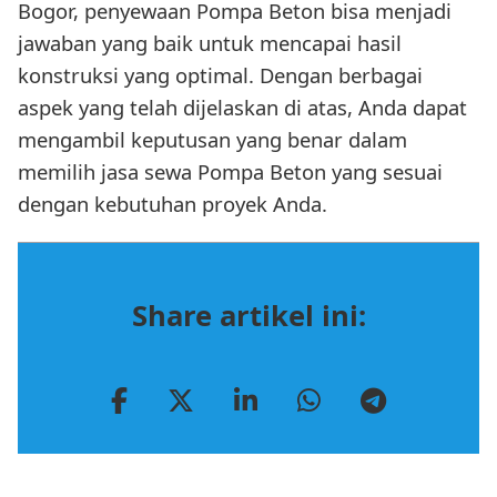
Bogor, penyewaan Pompa Beton bisa menjadi
jawaban yang baik untuk mencapai hasil
konstruksi yang optimal. Dengan berbagai
aspek yang telah dijelaskan di atas, Anda dapat
mengambil keputusan yang benar dalam
memilih jasa sewa Pompa Beton yang sesuai
dengan kebutuhan proyek Anda.
Share artikel ini: