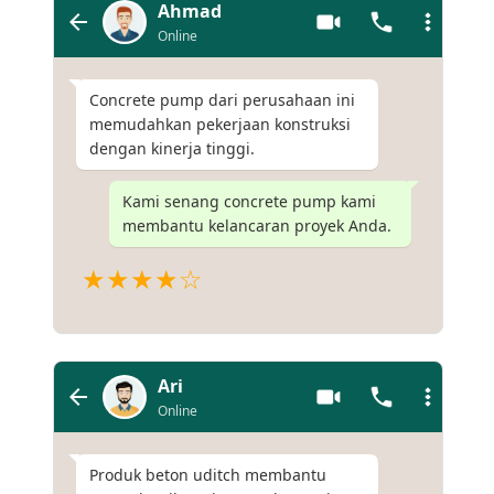
Ahmad
Online
Concrete pump dari perusahaan ini
memudahkan pekerjaan konstruksi
dengan kinerja tinggi.
Kami senang concrete pump kami
membantu kelancaran proyek Anda.
★★★★☆
Ari
Online
Produk beton uditch membantu