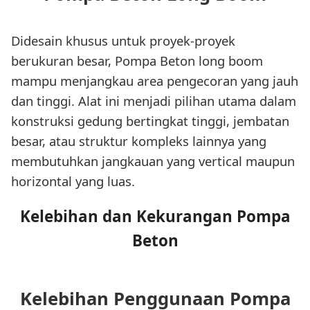
Didesain khusus untuk proyek-proyek
berukuran besar, Pompa Beton long boom
mampu menjangkau area pengecoran yang jauh
dan tinggi. Alat ini menjadi pilihan utama dalam
konstruksi gedung bertingkat tinggi, jembatan
besar, atau struktur kompleks lainnya yang
membutuhkan jangkauan yang vertical maupun
horizontal yang luas.
Kelebihan dan Kekurangan Pompa
Beton
Kelebihan Penggunaan Pompa