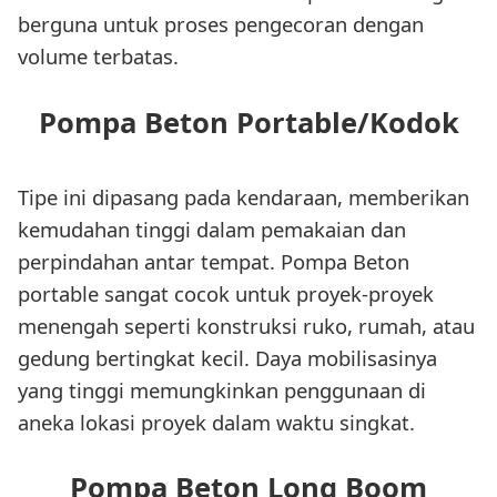
berguna untuk proses pengecoran dengan
volume terbatas.
Pompa Beton Portable/Kodok
Tipe ini dipasang pada kendaraan, memberikan
kemudahan tinggi dalam pemakaian dan
perpindahan antar tempat. Pompa Beton
portable sangat cocok untuk proyek-proyek
menengah seperti konstruksi ruko, rumah, atau
gedung bertingkat kecil. Daya mobilisasinya
yang tinggi memungkinkan penggunaan di
aneka lokasi proyek dalam waktu singkat.
Pompa Beton Long Boom