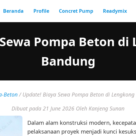
Beranda
Profile
Concret Pump
Readymix
 Sewa Pompa Beton di
Bandung
-Beton
/
Update! Biaya Sewa Pompa Beton di Lengkong
Dibuat pada 21 June 2026
Oleh Kanjeng Sunan
Dalam alam konstruksi modern, kecepata
pelaksanaan proyek menjadi kunci kesukse