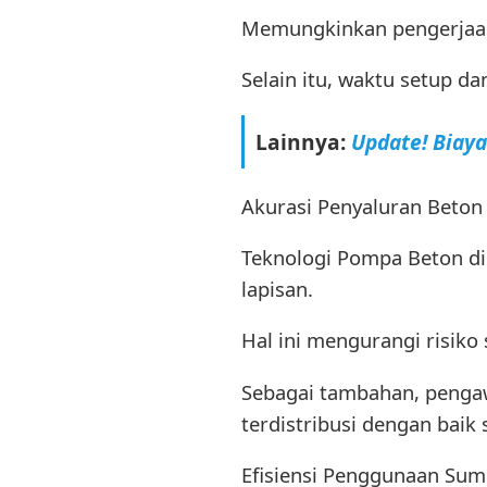
Memungkinkan pengerjaan k
Selain itu, waktu setup d
Lainnya:
Update! Biay
Akurasi Penyaluran Beton
Teknologi Pompa Beton d
lapisan.
Hal ini mengurangi risiko 
Sebagai tambahan, penga
terdistribusi dengan baik
Efisiensi Penggunaan Su