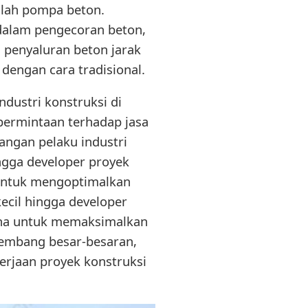
alah pompa beton.
 dalam pengecoran beton,
penyaluran beton jarak
 dengan cara tradisional.
dustri konstruksi di
permintaan terhadap jasa
angan pelaku industri
ingga developer proyek
 untuk mengoptimalkan
ecil hingga developer
saha untuk memaksimalkan
gembang besar-besaran,
erjaan proyek konstruksi