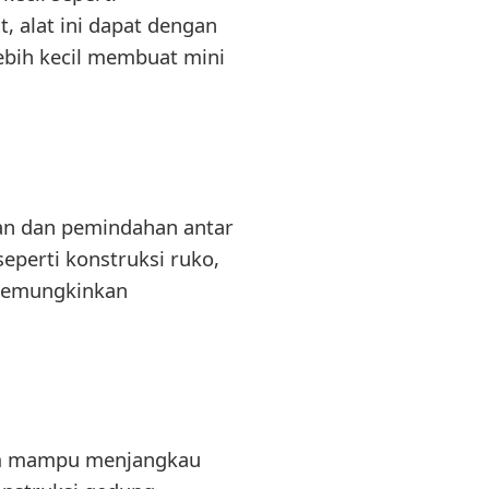
 alat ini dapat dengan
ebih kecil membuat mini
ian dan pemindahan antar
perti konstruksi ruko,
 memungkinkan
oom mampu menjangkau