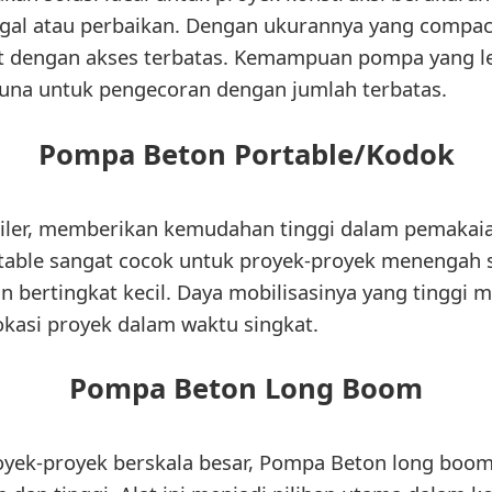
l atau perbaikan. Dengan ukurannya yang compact,
t dengan akses terbatas. Kemampuan pompa yang l
una untuk pengecoran dengan jumlah terbatas.
Pompa Beton Portable/Kodok
trailer, memberikan kemudahan tinggi dalam pemaka
able sangat cocok untuk proyek-proyek menengah se
 bertingkat kecil. Daya mobilisasinya yang tinggi
okasi proyek dalam waktu singkat.
Pompa Beton Long Boom
royek-proyek berskala besar, Pompa Beton long b