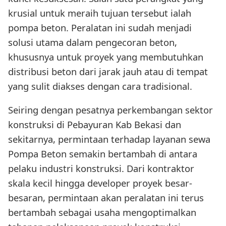
krusial untuk meraih tujuan tersebut ialah
pompa beton. Peralatan ini sudah menjadi
solusi utama dalam pengecoran beton,
khususnya untuk proyek yang membutuhkan
distribusi beton dari jarak jauh atau di tempat
yang sulit diakses dengan cara tradisional.
Seiring dengan pesatnya perkembangan sektor
konstruksi di Pebayuran Kab Bekasi dan
sekitarnya, permintaan terhadap layanan sewa
Pompa Beton semakin bertambah di antara
pelaku industri konstruksi. Dari kontraktor
skala kecil hingga developer proyek besar-
besaran, permintaan akan peralatan ini terus
bertambah sebagai usaha mengoptimalkan