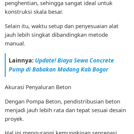
penghentian, sehingga sangat ideal untuk
konstruksi skala besar.
Selain itu, waktu setup dan penyesuaian alat
jauh lebih singkat dibandingkan metode
manual.
Lainnya:
Update! Biaya Sewa Concrete
Pump di Babakan Madang Kab Bogor
Akurasi Penyaluran Beton
Dengan Pompa Beton, pendistribusian beton
menjadi jauh lebih rata dan tepat sesuai desain
proyek.
Hal ini mengurangi kemungkinan segregasi