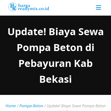
Update! Biaya Sewa
Pompa Beton di
Pebayuran Kab
Bekasi
Home
/
Pompa-Beton
/
Update! Biaya Sewa Pompa Beton