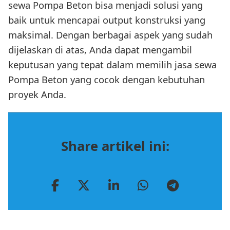
sewa Pompa Beton bisa menjadi solusi yang
baik untuk mencapai output konstruksi yang
maksimal. Dengan berbagai aspek yang sudah
dijelaskan di atas, Anda dapat mengambil
keputusan yang tepat dalam memilih jasa sewa
Pompa Beton yang cocok dengan kebutuhan
proyek Anda.
Share artikel ini: