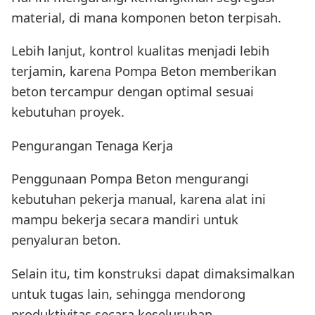
material, di mana komponen beton terpisah.
Lebih lanjut, kontrol kualitas menjadi lebih
terjamin, karena Pompa Beton memberikan
beton tercampur dengan optimal sesuai
kebutuhan proyek.
Pengurangan Tenaga Kerja
Penggunaan Pompa Beton mengurangi
kebutuhan pekerja manual, karena alat ini
mampu bekerja secara mandiri untuk
penyaluran beton.
Selain itu, tim konstruksi dapat dimaksimalkan
untuk tugas lain, sehingga mendorong
produktivitas secara keseluruhan.