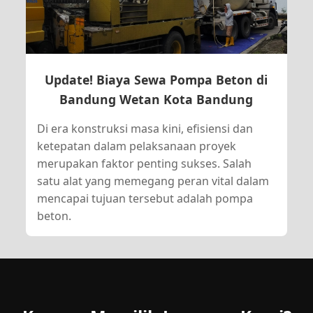
Update! Biaya Sewa Pompa Beton di
Bandung Wetan Kota Bandung
Di era konstruksi masa kini, efisiensi dan
ketepatan dalam pelaksanaan proyek
merupakan faktor penting sukses. Salah
satu alat yang memegang peran vital dalam
mencapai tujuan tersebut adalah pompa
beton.