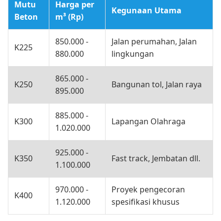
Mutu
Harga per
Kegunaan Utama
Beton
m³ (Rp)
850.000 -
Jalan perumahan, Jalan
K225
880.000
lingkungan
865.000 -
K250
Bangunan tol, Jalan raya
895.000
885.000 -
K300
Lapangan Olahraga
1.020.000
925.000 -
K350
Fast track, Jembatan dll.
1.100.000
970.000 -
Proyek pengecoran
K400
1.120.000
spesifikasi khusus