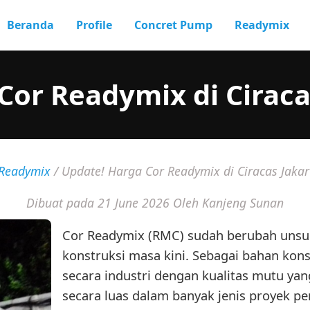
Beranda
Profile
Concret Pump
Readymix
Cor Readymix di Ciraca
Readymix
/
Update! Harga Cor Readymix di Ciracas Jakar
Dibuat pada 21 June 2026
Oleh Kanjeng Sunan
Cor Readymix (RMC) sudah berubah unsur 
konstruksi masa kini. Sebagai bahan kons
secara industri dengan kualitas mutu yan
secara luas dalam banyak jenis proyek p