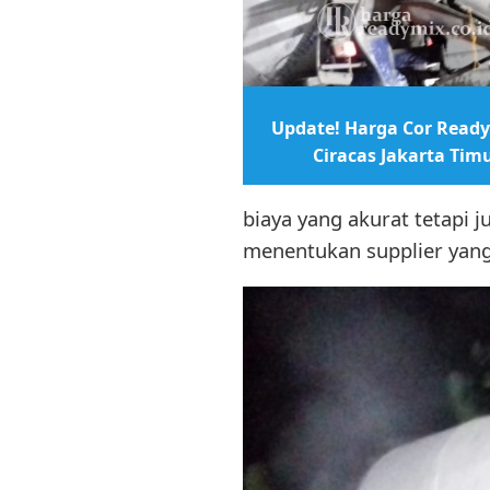
Update! Harga Cor Ready
Ciracas Jakarta Tim
biaya yang akurat tetapi j
menentukan supplier yan