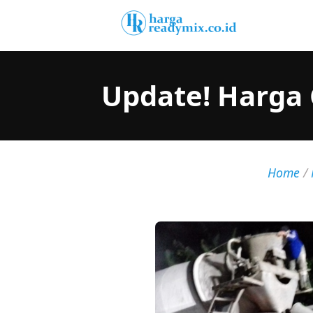
Update! Harga 
Home
/