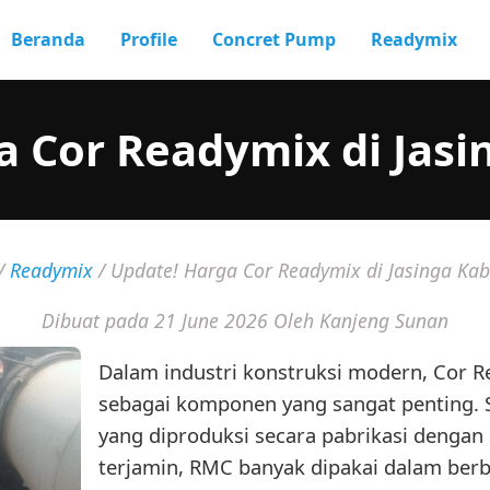
Beranda
Profile
Concret Pump
Readymix
a Cor Readymix di Jasi
/
Readymix
/
Update! Harga Cor Readymix di Jasinga Ka
Dibuat pada 21 June 2026
Oleh Kanjeng Sunan
Dalam industri konstruksi modern, Cor 
sebagai komponen yang sangat penting. 
yang diproduksi secara pabrikasi dengan
terjamin, RMC banyak dipakai dalam berb