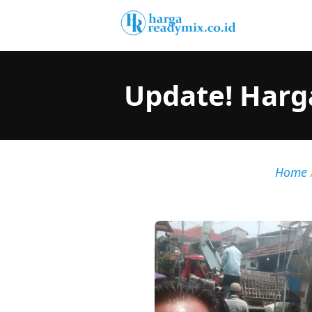
Update! Harg
Home