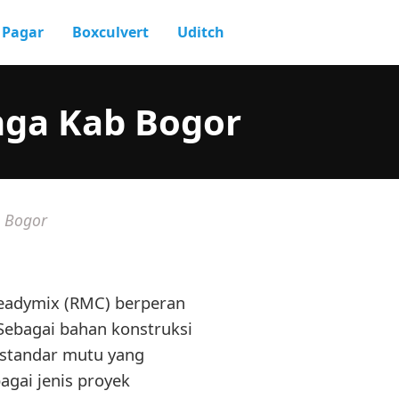
Pagar
Boxculvert
Uditch
nga Kab Bogor
b Bogor
Readymix (RMC) berperan
Sebagai bahan konstruksi
 standar mutu yang
agai jenis proyek