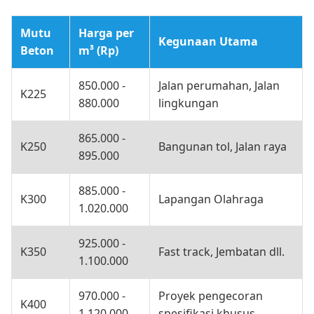
Mutu
Harga per
Kegunaan Utama
Beton
m³ (Rp)
850.000 -
Jalan perumahan, Jalan
K225
880.000
lingkungan
865.000 -
K250
Bangunan tol, Jalan raya
895.000
885.000 -
K300
Lapangan Olahraga
1.020.000
925.000 -
K350
Fast track, Jembatan dll.
1.100.000
970.000 -
Proyek pengecoran
K400
1.120.000
spesifikasi khusus