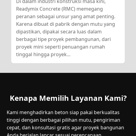
Di dalam industri konstruksi masa kini,
Readymix Concrete (RMC) memegang
peranan sebagai unsur yang amat penting.
Karena dibuat di pabrik dengan mutu yang
dipastikan, dipakai secara luas dalam
berbagai tipe proyek pembangunan, dari
proyek mini seperti penuangan rumah
tinggal hingga proyek...
Kenapa Memilih Layanan Kami?
Kami menghadirkan beton siap pakai berkualitas
tinggi dengan berbagai pilihan mutu, pengiriman
cepat, dan konsultasi gratis agar proyek bangunan
Anda berjalan lancar sesuai perencanaan.