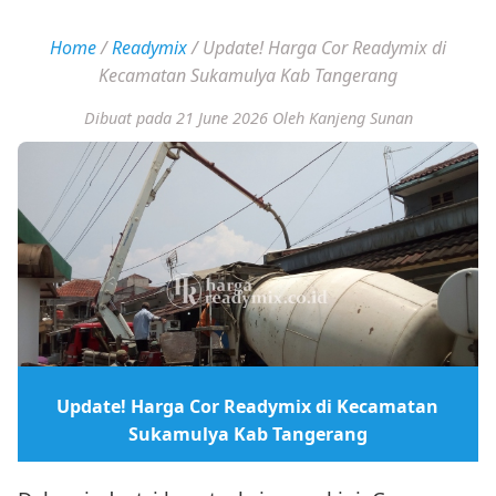
Home
/
Readymix
/
Update! Harga Cor Readymix di
Kecamatan Sukamulya Kab Tangerang
Dibuat pada 21 June 2026
Oleh Kanjeng Sunan
Update! Harga Cor Readymix di Kecamatan
Sukamulya Kab Tangerang