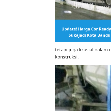
Update! Harga Cor Ready
Sukajadi Kota Band
tetapi juga krusial dala
konstruksi.