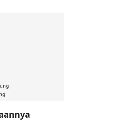
dung
ung
naannya