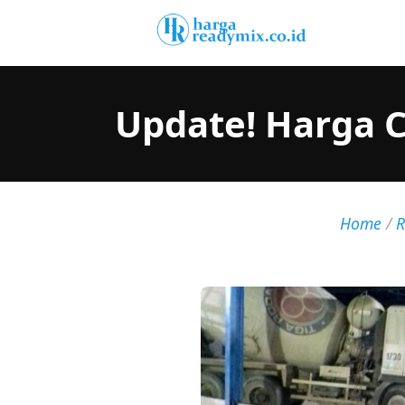
Update! Harga C
Home
/
R