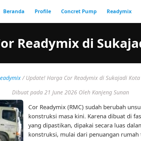
Beranda
Profile
Concret Pump
Readymix
or Readymix di Sukaj
eadymix
/
Update! Harga Cor Readymix di Sukajadi Kot
Dibuat pada 21 June 2026
Oleh Kanjeng Sunan
Cor Readymix (RMC) sudah berubah unsur 
konstruksi masa kini. Karena dibuat di fas
yang dipastikan, dipakai secara luas dala
konstruksi, mulai dari penuangan rumah 