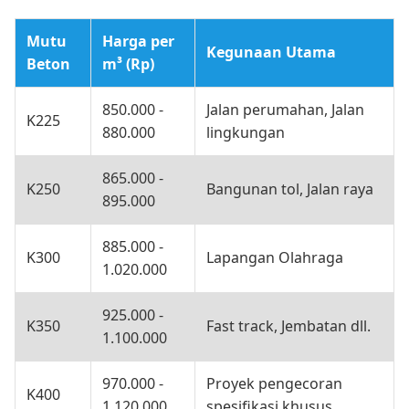
Mutu
Harga per
Kegunaan Utama
Beton
m³ (Rp)
850.000 -
Jalan perumahan, Jalan
K225
880.000
lingkungan
865.000 -
K250
Bangunan tol, Jalan raya
895.000
885.000 -
K300
Lapangan Olahraga
1.020.000
925.000 -
K350
Fast track, Jembatan dll.
1.100.000
970.000 -
Proyek pengecoran
K400
1.120.000
spesifikasi khusus