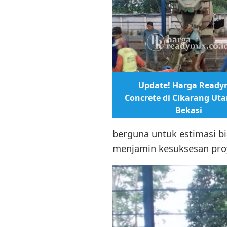
Update! Harga Ready
Concrete di Cikarang Uta
Bekasi
berguna untuk estimasi bi
menjamin kesuksesan pro