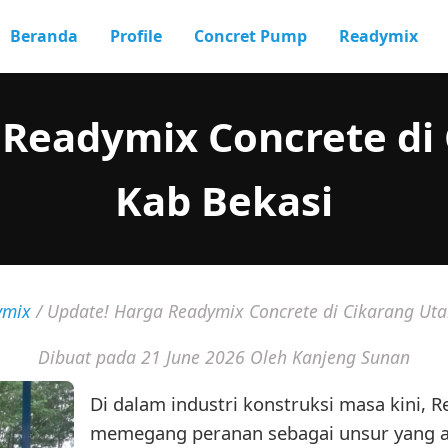
Beranda
Profile
Concret Pump
Readymix
 Readymix Concrete di 
Kab Bekasi
ymix
/
Update! Harga Readymix Concrete di Cikarang Uta
Dibuat pada 21 June 2026
Oleh Kanjeng Sunan
Di dalam industri konstruksi masa kini,
memegang peranan sebagai unsur yang a