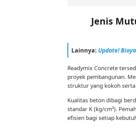
Jenis Mu
Lainnya:
Update! Biay
Readymix Concrete tersed
proyek pembangunan. Men
struktur yang kokoh sert
Kualitas beton dibagi b
standar K (kg/cm²). Pema
efisien bagi setiap kebutu