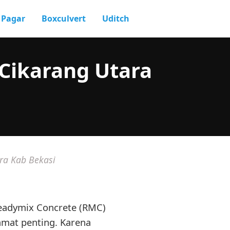
Pagar
Boxculvert
Uditch
Cikarang Utara
ra Kab Bekasi
 Readymix Concrete (RMC)
mat penting. Karena