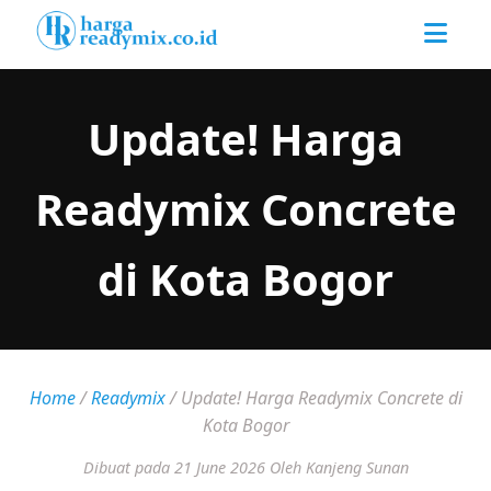
Update! Harga
Readymix Concrete
di Kota Bogor
Home
/
Readymix
/
Update! Harga Readymix Concrete di
Kota Bogor
Dibuat pada 21 June 2026
Oleh Kanjeng Sunan