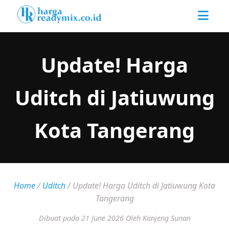
Update! Harga
Uditch di Jatiuwung
Kota Tangerang
Home
/
Uditch
/
Update! Harga Uditch di Jatiuwung Kota
Tangerang
Dibuat pada 21 June 2026
Oleh Kanjeng Sunan