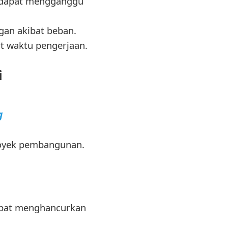
g dapat mengganggu
gan akibat beban.
 waktu pengerjaan.
i
g
royek pembangunan.
dapat menghancurkan