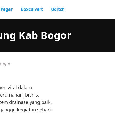
Pagar
Boxculvert
Uditch
ung Kab Bogor
Bogor
en vital dalam
perumahan, bisnis,
stem drainase yang baik,
gganggu kegiatan sehari-