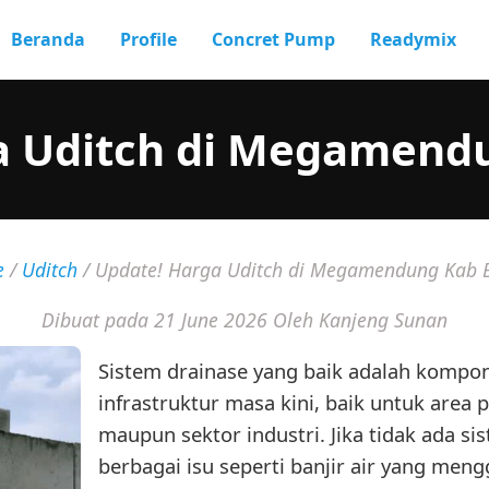
Beranda
Profile
Concret Pump
Readymix
a Uditch di Megamend
e
/
Uditch
/
Update! Harga Uditch di Megamendung Kab 
Dibuat pada 21 June 2026
Oleh Kanjeng Sunan
Sistem drainase yang baik adalah kompon
infrastruktur masa kini, baik untuk area 
maupun sektor industri. Jika tidak ada si
berbagai isu seperti banjir air yang men