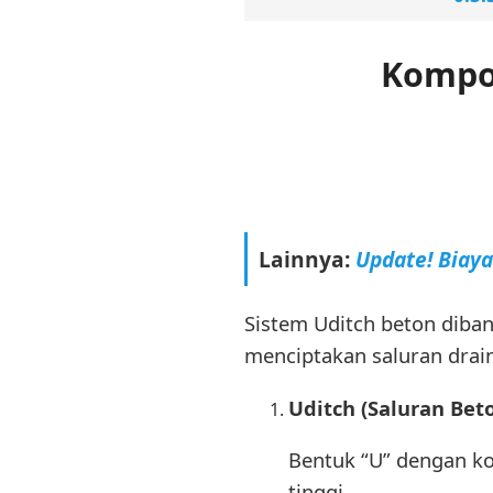
Kompo
Lainnya:
Update! Biay
Sistem Uditch beton dib
menciptakan saluran drai
Uditch (Saluran Bet
Bentuk “U” dengan ko
tinggi.