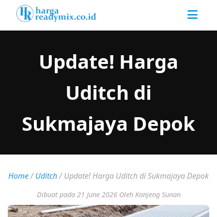
Update! Harga
Uditch di
Sukmajaya Depok
Home
/
Uditch
/
Update! Harga Uditch di Sukmajaya Depok
Dibuat pada 21 June 2026
Oleh Kanjeng Sunan